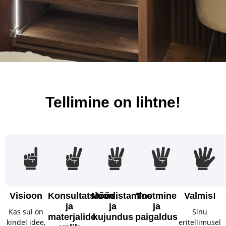
Tellimine on lihtne!
Visioon
Konsultatsioon
Mõõdistamine
Tootmine
Valmis!
ja
ja
ja
Kas sul on
Sinu
materjalide
kujundus
paigaldus
kindel idee,
eritellimusel