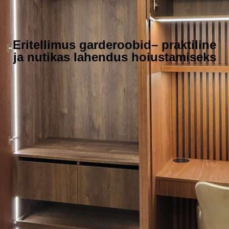
Eritellimus garderoobid– praktiline
ja nutikas lahendus hoiustamiseks