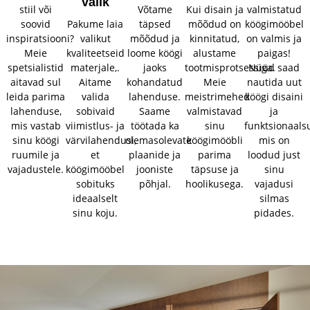
valik
stiil või
Võtame
Kui disain ja
valmistatud
soovid
Pakume laia
täpsed
mõõdud on
köögimööbel
inspiratsiooni?
valikut
mõõdud ja
kinnitatud,
on valmis ja
Meie
kvaliteetseid
loome köögi
alustame
paigas!
spetsialistid
materjale,.
jaoks
tootmisprotsessiga.
Nüüd saad
aitavad sul
Aitame
kohandatud
Meie
nautida uut
leida parima
valida
lahenduse.
meistrimehed
köögi disaini
lahenduse,
sobivaid
Saame
valmistavad
ja
mis vastab
viimistlus- ja
töötada ka
sinu
funktsionaalsu
sinu köögi
värvilahendusi,
olemasolevate
köögimööbli
mis on
ruumile ja
et
plaanide ja
parima
loodud just
vajadustele.
köögimööbel
jooniste
täpsuse ja
sinu
sobituks
põhjal.
hoolikusega.
vajadusi
ideaalselt
silmas
sinu koju.
pidades.