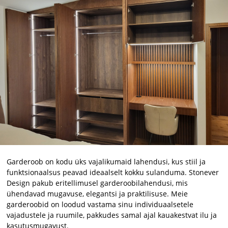
Garderoob on kodu üks vajalikumaid lahendusi, kus stiil ja
funktsionaalsus peavad ideaalselt kokku sulanduma. Stonever
Design pakub eritellimusel garderoobilahendusi, mis
ühendavad mugavuse, elegantsi ja praktilisuse. Meie
garderoobid on loodud vastama sinu individuaalsetele
vajadustele ja ruumile, pakkudes samal ajal kauakestvat ilu ja
kasutusmugavust.