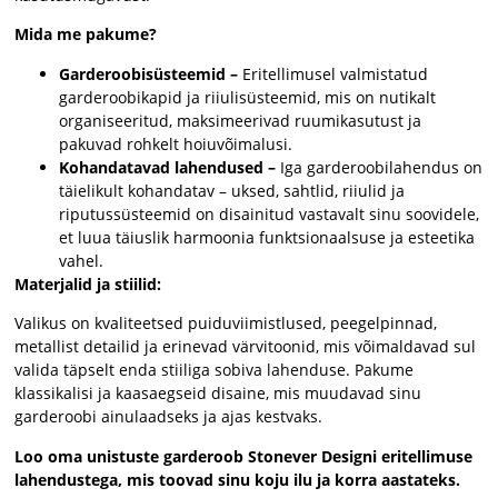
Mida me pakume?
Garderoobisüsteemid –
Eritellimusel valmistatud
garderoobikapid ja riiulisüsteemid, mis on nutikalt
organiseeritud, maksimeerivad ruumikasutust ja
pakuvad rohkelt hoiuvõimalusi.
Kohandatavad lahendused –
Iga garderoobilahendus on
täielikult kohandatav – uksed, sahtlid, riiulid ja
riputussüsteemid on disainitud vastavalt sinu soovidele,
et luua täiuslik harmoonia funktsionaalsuse ja esteetika
vahel.
Materjalid ja stiilid:
Valikus on kvaliteetsed puiduviimistlused, peegelpinnad,
metallist detailid ja erinevad värvitoonid, mis võimaldavad sul
valida täpselt enda stiiliga sobiva lahenduse. Pakume
klassikalisi ja kaasaegseid disaine, mis muudavad sinu
garderoobi ainulaadseks ja ajas kestvaks.
Loo oma unistuste garderoob Stonever Designi eritellimuse
lahendustega, mis toovad sinu koju ilu ja korra aastateks.