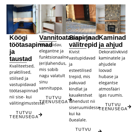
Köögi
Vannitoatasapinnad
Sise- ja
Kaminad
töötasapinnad
välitrepid​
ja ahjud
Vastupidav,
ja
elegantne ja
Kivist
Dekoratiivkivid
funktsionaalne
taustad
vastupidavad
kaminatele ja
(eri)lahendus,
ja
ahjudele
Kvaliteetsed,
mis sobib
esteetilised
loovad
praktilised,
nagu valatult
trepid, mis
hubase ja
stiilsed ja
sinu
pakuvad
elegantse
vastupidavad
vannituppa.
kindlat ja
atmosfääri
töötasapinnad
kauakestvat
igas ruumis.
nii sise- kui
TUTVU
lahendust nii
TEENUSEGA
välitingimustesse.
TUTVU
siseruumidesse
TEENUSEGA
TUTVU
kui ka
TEENUSEGA
õuealale.
TUTVU