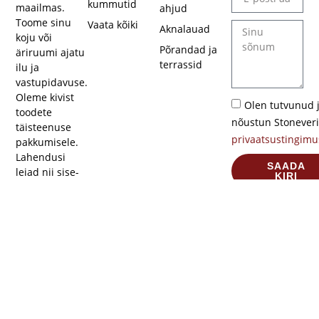
kummutid
maailmas.
ahjud
Toome sinu
Vaata kõiki
Aknalauad
koju või
Põrandad ja
äriruumi ajatu
terrassid
ilu ja
vastupidavuse.
Oleme kivist
Olen tutvunud 
toodete
nõustun Stoneveri
täisteenuse
privaatsustingimu
pakkumisele.
Lahendusi
SAADA
leiad nii sise-
KIRI
kui ka
välitingimustesse.
Privaatsustingimused