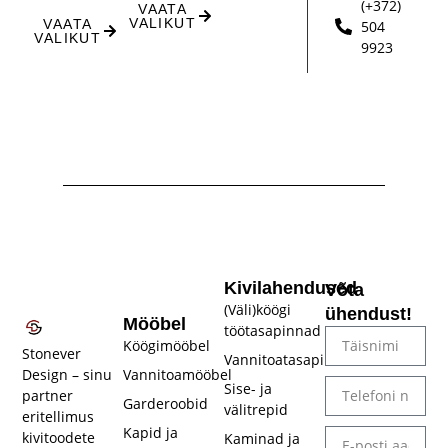
(+372)
VAATA
VALIKUT
VAATA
504
VALIKUT
9923
Kivilahendused
Võta
(Väli)köögi
ühendust!
Mööbel
töötasapinnad
Köögimööbel
Stonever
Vannitoatasapinnad
Vannitoamööbel
Design – sinu
Sise- ja
partner
Garderoobid
välitrepid​
eritellimus
Kapid ja
kivitoodete
Kaminad ja