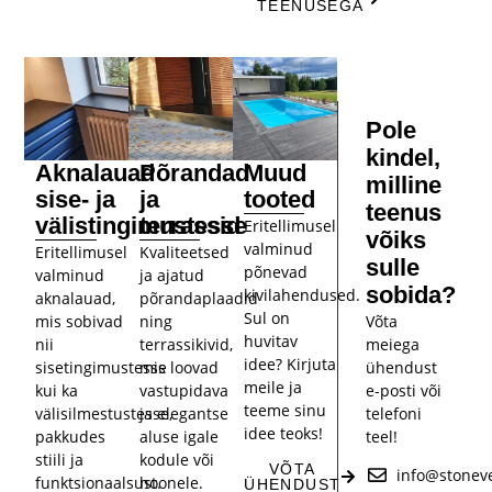
TEENUSEGA
Pole
kindel,
Aknalauad
Põrandad
Muud
milline
sise- ja
ja
tooted
teenus
välistingimustesse
terrassid
Eritellimusel
võiks
valminud
Eritellimusel
Kvaliteetsed
sulle
põnevad
valminud
ja ajatud
sobida?
kivilahendused.
aknalauad,
põrandaplaadid
Sul on
Võta
mis sobivad
ning
huvitav
meiega
nii
terrassikivid,
idee? Kirjuta
ühendust
sisetingimustesse
mis loovad
meile ja
e-posti või
kui ka
vastupidava
teeme sinu
telefoni
välisilmestustesse,
ja elegantse
idee teoks!
teel!
pakkudes
aluse igale
stiili ja
kodule või
VÕTA
info@stonev
funktsionaalsust.
hoonele.
ÜHENDUST