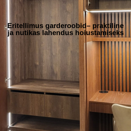
Eritellimus garderoobid– praktiline
ja nutikas lahendus hoiustamiseks