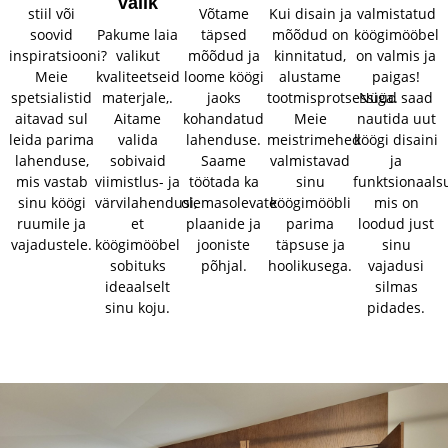
valik
stiil või
Võtame
Kui disain ja
valmistatud
soovid
Pakume laia
täpsed
mõõdud on
köögimööbel
inspiratsiooni?
valikut
mõõdud ja
kinnitatud,
on valmis ja
Meie
kvaliteetseid
loome köögi
alustame
paigas!
spetsialistid
materjale,.
jaoks
tootmisprotsessiga.
Nüüd saad
aitavad sul
Aitame
kohandatud
Meie
nautida uut
leida parima
valida
lahenduse.
meistrimehed
köögi disaini
lahenduse,
sobivaid
Saame
valmistavad
ja
mis vastab
viimistlus- ja
töötada ka
sinu
funktsionaalsu
sinu köögi
värvilahendusi,
olemasolevate
köögimööbli
mis on
ruumile ja
et
plaanide ja
parima
loodud just
vajadustele.
köögimööbel
jooniste
täpsuse ja
sinu
sobituks
põhjal.
hoolikusega.
vajadusi
ideaalselt
silmas
sinu koju.
pidades.