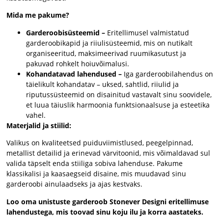
Mida me pakume?
Garderoobisüsteemid –
Eritellimusel valmistatud
garderoobikapid ja riiulisüsteemid, mis on nutikalt
organiseeritud, maksimeerivad ruumikasutust ja
pakuvad rohkelt hoiuvõimalusi.
Kohandatavad lahendused –
Iga garderoobilahendus on
täielikult kohandatav – uksed, sahtlid, riiulid ja
riputussüsteemid on disainitud vastavalt sinu soovidele,
et luua täiuslik harmoonia funktsionaalsuse ja esteetika
vahel.
Materjalid ja stiilid:
Valikus on kvaliteetsed puiduviimistlused, peegelpinnad,
metallist detailid ja erinevad värvitoonid, mis võimaldavad sul
valida täpselt enda stiiliga sobiva lahenduse. Pakume
klassikalisi ja kaasaegseid disaine, mis muudavad sinu
garderoobi ainulaadseks ja ajas kestvaks.
Loo oma unistuste garderoob Stonever Designi eritellimuse
lahendustega, mis toovad sinu koju ilu ja korra aastateks.