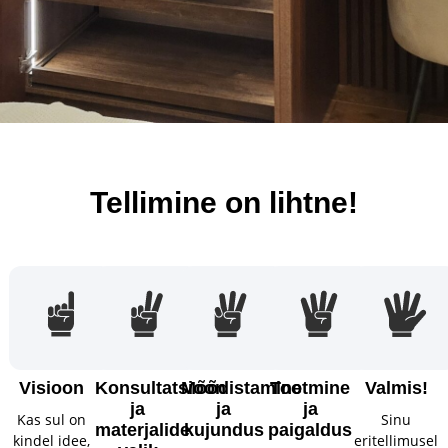
Tellimine on lihtne!
Visioon
Konsultatsioon
Mõõdistamine
Tootmine
Valmis!
ja
ja
ja
Kas sul on
Sinu
materjalide
kujundus
paigaldus
kindel idee,
eritellimusel