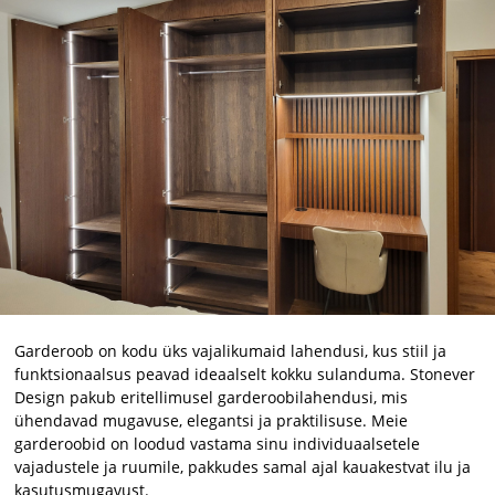
Garderoob on kodu üks vajalikumaid lahendusi, kus stiil ja
funktsionaalsus peavad ideaalselt kokku sulanduma. Stonever
Design pakub eritellimusel garderoobilahendusi, mis
ühendavad mugavuse, elegantsi ja praktilisuse. Meie
garderoobid on loodud vastama sinu individuaalsetele
vajadustele ja ruumile, pakkudes samal ajal kauakestvat ilu ja
kasutusmugavust.