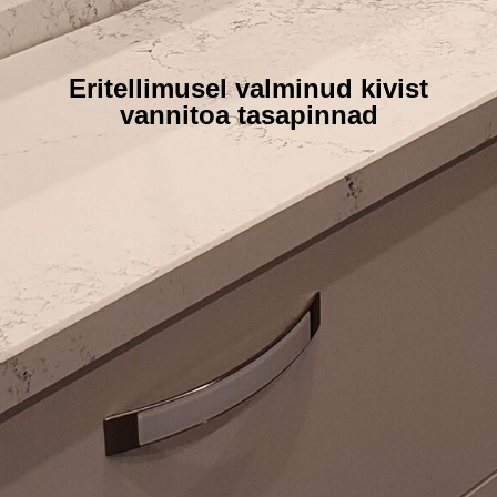
Eritellimusel valminud kivist
vannitoa tasapinnad