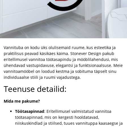
Vannituba on kodu üks olulisemaid ruume, kus esteetika ja
praktilisus peavad käsikäes käima. Stonever Design pakub
eritellimusel vannitoa töötasapindu ja mööblilahendusi, mis
ühendavad vastupidavuse, elegantsi ja funktsionaalsuse. Meie
vannitoamööbel on loodud kestma ja sobituma täpselt sinu
individuaalse stiili ja ruumi vajadustega.
Teenuse detailid:
Mida me pakume?
Töötasapinnad
: Eritellimusel valmistatud vannitoa
töötasapinnad, mis on kergesti hooldatavad,
niiskuskindlad ja stiilsed, tuues vannituppa kaasaegse ja