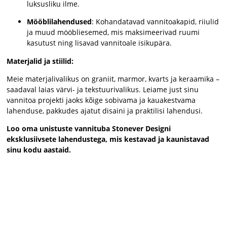
luksusliku ilme.
Mööblilahendused
: Kohandatavad vannitoakapid, riiulid
ja muud mööbliesemed, mis maksimeerivad ruumi
kasutust ning lisavad vannitoale isikupära.
Materjalid ja stiilid:
Meie materjalivalikus on graniit, marmor, kvarts ja keraamika –
saadaval laias värvi- ja tekstuurivalikus. Leiame just sinu
vannitoa projekti jaoks kõige sobivama ja kauakestvama
lahenduse, pakkudes ajatut disaini ja praktilisi lahendusi.
Loo oma unistuste vannituba Stonever Designi
eksklusiivsete lahendustega, mis kestavad ja kaunistavad
sinu kodu aastaid.