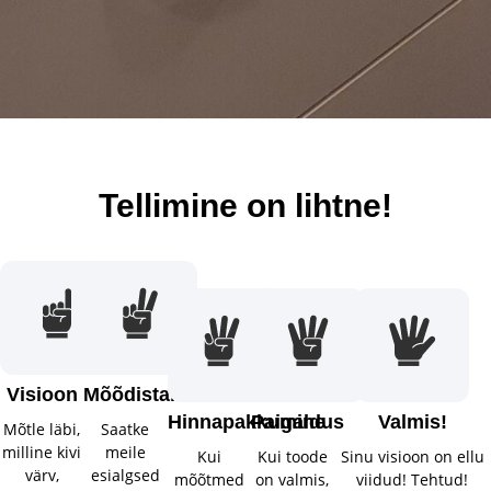
Tellimine on lihtne!
Visioon
Mõõdistamine
Hinnapakkumine
Paigaldus
Valmis!
Mõtle läbi,
Saatke
milline kivi
meile
Kui
Kui toode
Sinu visioon on ellu
värv,
esialgsed
mõõtmed
on valmis,
viidud! Tehtud!