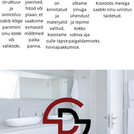
struktuur
joonised,
on
võtame
Koostöös meiega
ja
fotod või
kinnitatud
sinuga
saabki sinu unistus
viimistlus
plaan, et
ja
ühendust
täidetud.
sobib kõige
saaksime
materjalid
ja lepime
paremini
esmased
valitud,
kokku
sinu kööki
mõõtmed
koostame
sobiva aja
või
paika
sulle täpse
paigaldamiseks.
välikööki.
panna.
hinnapakkumise.